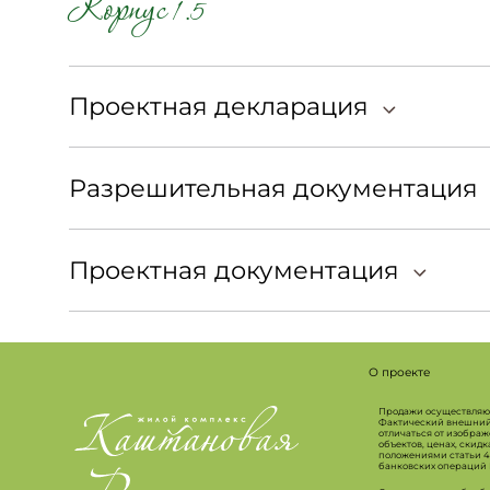
Корпус 1.5
Проектная декларация
Разрешительная документация
Проектная документация
О проекте
Продажи осуществляютс
Фактический внешний в
отличаться от изображ
объектов, ценах, скид
положениями статьи 4
банковских операций №1