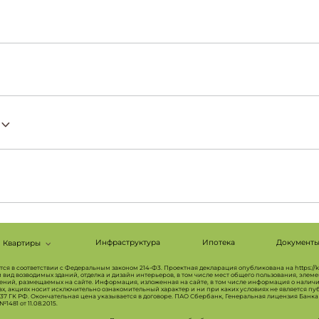
Инфраструктура
Ипотека
Документ
Квартиры
я в соответствии с Федеральным законом 214-Ф3. Проектная декларация опубликована на https://ka
ид возводимых зданий, отделка и дизайн интерьеров, в том числе мест общего пользования, элеме
ений, размещаемых на сайте. Информация, изложенная на сайте, в том числе информация о наличи
ках, акциях носит исключительно ознакомительный характер и ни при каких условиях не является 
37 ГК РФ. Окончательная цена указывается в договоре. ПАО Сбербанк, Генеральная лицензия Банк
481 от 11.08.2015.