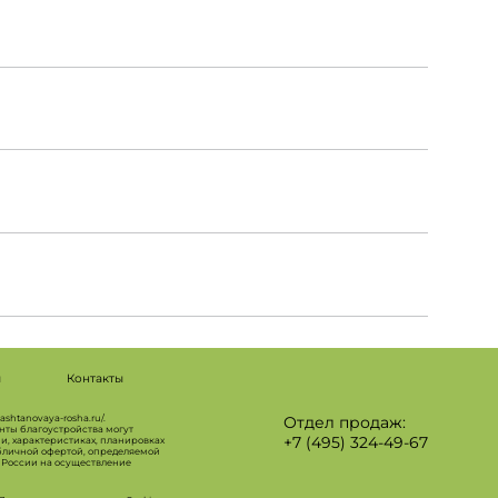
ы
Контакты
shtanovaya-rosha.ru/.
Отдел продаж:
нты благоустройства могут
+7 (495) 324-49-67
и, характеристиках, планировках
публичной офертой, определяемой
а России на осуществление