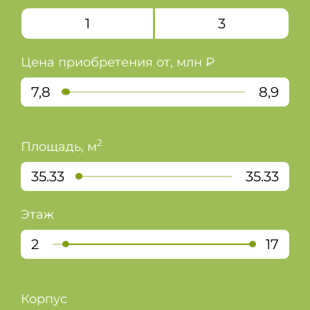
+7 (495) 324-49-67
1
3
Цена приобретения от, млн ₽
7,8
8,9
2
Площадь, м
35.33
35.33
Этаж
2
17
Корпус