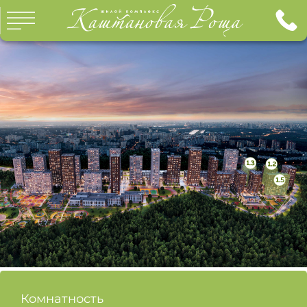
ГЛАВНАЯ
КВАРТИРЫ
О ПРОЕКТЕ
О КОМПАНИИ
ИНФРАСТРУКТУРА
ИПОТЕКА
ОТДЕЛКА
ГАЛЕРЕЯ
ДОКУМЕНТЫ
КОНТАКТЫ
ХОД СТРОИТЕЛЬСТВА
Комнатность
ОТДЕЛ ПРОДАЖ: