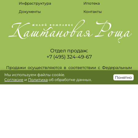
Инфраструктура
Ипотека
Документы
Контакты
Отдел продаж:
+7 (495) 324-49-67
Продажи осуществляются в соответствии с Федеральным
законом 214-Ф3. Проектная декларация опубликована на
Мы используем файлы cookie.
https://kashtanovaya-rosha.ru/. Фактический внешний вид
Понятно
Согласие
и
Политика
об обработке данных.
возводимых зданий, отделка и дизайн интерьеров, в том
числе мест общего пользования, элементы
благоустройства могут отличаться от изображений,
размещаемых на сайте. Информация, изложенная на
сайте, в том числе информация о наличии,
характеристиках, планировках объектов, ценах, скидках,
акциях носит исключительно ознакомительный характер и
ни при каких условиях не является публичной офертой,
определяемой положениями статьи 437 ГК РФ.
Окончательная цена указывается в договоре. ПАО
Сбербанк, Генеральная лицензия Банка России на
осуществление банковских операций №1481 от 11.08.2015.