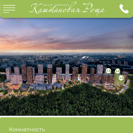
ГЛАВНАЯ
КВАРТИРЫ
О ПРОЕКТЕ
О КОМПАНИИ
ИНФРАСТРУКТУРА
ИПОТЕКА
ОТДЕЛКА
ГАЛЕРЕЯ
ДОКУМЕНТЫ
КОНТАКТЫ
ХОД СТРОИТЕЛЬСТВА
Комнатность
ОТДЕЛ ПРОДАЖ: