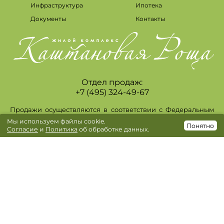
Инфраструктура
Ипотека
Документы
Контакты
Отдел продаж:
+7 (495) 324-49-67
Продажи осуществляются в соответствии с Федеральным
законом 214-Ф3. Проектная декларация опубликована на
Мы используем файлы cookie.
https://kashtanovaya-rosha.ru/. Фактический внешний вид
Понятно
Согласие
и
Политика
об обработке данных.
возводимых зданий, отделка и дизайн интерьеров, в том
числе мест общего пользования, элементы
благоустройства могут отличаться от изображений,
размещаемых на сайте. Информация, изложенная на
сайте, в том числе информация о наличии,
характеристиках, планировках объектов, ценах, скидках,
акциях носит исключительно ознакомительный характер и
ни при каких условиях не является публичной офертой,
определяемой положениями статьи 437 ГК РФ.
Окончательная цена указывается в договоре. ПАО
Сбербанк, Генеральная лицензия Банка России на
осуществление банковских операций №1481 от 11.08.2015.