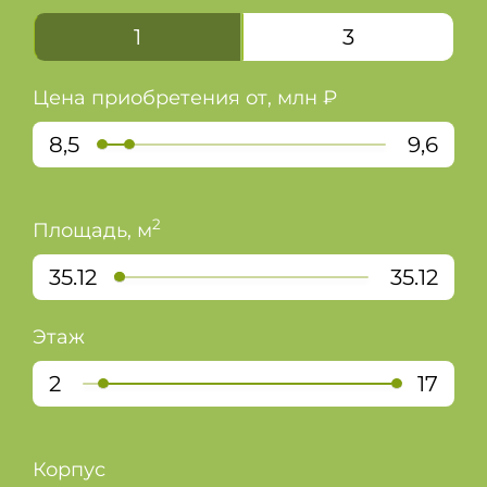
+7 (495) 324-49-67
1
3
Цена приобретения от, млн ₽
8,5
9,6
2
Площадь, м
35.12
35.12
Этаж
2
17
Корпус