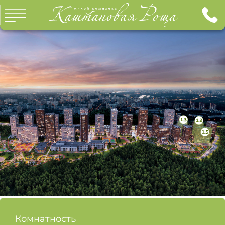
ГЛАВНАЯ
КВАРТИРЫ
О ПРОЕКТЕ
О КОМПАНИИ
ИНФРАСТРУКТУРА
ИПОТЕКА
ОТДЕЛКА
ГАЛЕРЕЯ
ДОКУМЕНТЫ
КОНТАКТЫ
ХОД СТРОИТЕЛЬСТВА
Комнатность
ОТДЕЛ ПРОДАЖ: