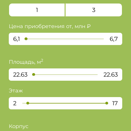
+7 (495) 324-49-67
1
3
Цена приобретения от, млн ₽
6,1
6,7
2
Площадь, м
22.63
22.63
Этаж
2
17
Корпус