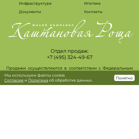
Инфраструктура
Ипотека
Документы
Контакты
Отдел продаж:
+7 (495) 324-49-67
Продажи осуществляются в соответствии с Федеральным
законом 214-Ф3. Проектная декларация опубликована на
Мы используем файлы cookie.
https://kashtanovaya-rosha.ru/. Фактический внешний вид
Понятно
Согласие
и
Политика
об обработке данных.
возводимых зданий, отделка и дизайн интерьеров, в том
числе мест общего пользования, элементы
благоустройства могут отличаться от изображений,
размещаемых на сайте. Информация, изложенная на
сайте, в том числе информация о наличии,
характеристиках, планировках объектов, ценах, скидках,
акциях носит исключительно ознакомительный характер и
ни при каких условиях не является публичной офертой,
определяемой положениями статьи 437 ГК РФ.
Окончательная цена указывается в договоре. ПАО
Сбербанк, Генеральная лицензия Банка России на
осуществление банковских операций №1481 от 11.08.2015.